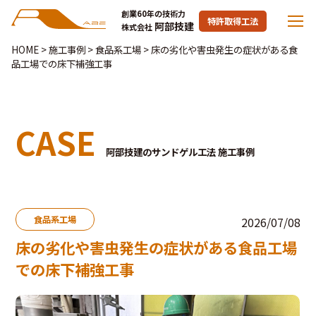
創業60年の技術力
特許取得工法
阿部技建
株式会社
HOME
>
施工事例
>
食品系工場
>
床の劣化や害虫発生の症状がある食
品工場での床下補強工事
CASE
阿部技建のサンドゲル工法 施工事例
食品系工場
2026/07/08
床の劣化や害虫発生の症状がある食品工場
での床下補強工事