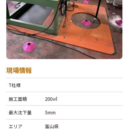
現場情報
T社様
施工面積
200㎡
最大沈下量
5mm
エリア
富山県