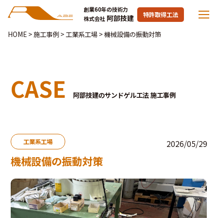
創業60年の技術力
特許取得工法
阿部技建
株式会社
HOME
>
施工事例
>
工業系工場
>
機械設備の振動対策
CASE
阿部技建のサンドゲル工法 施工事例
工業系工場
2026/05/29
機械設備の振動対策