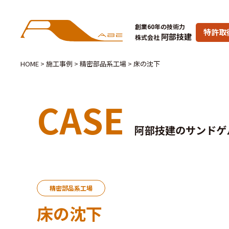
創業60年の技術力
特許取
阿部技建
株式会社
HOME
>
施工事例
>
精密部品系工場
>
床の沈下
CASE
阿部技建のサンドゲ
精密部品系工場
床の沈下