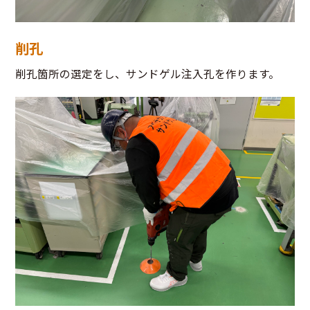
削孔
削孔箇所の選定をし、サンドゲル注入孔を作ります。