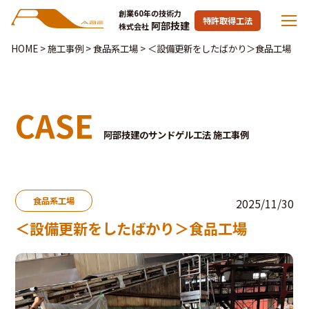
創業60年の技術力
特許取得工法
阿部技建
株式会社
HOME
>
施工事例
>
食品系工場
>
＜設備更新をしたばかり＞食品工場
CASE
阿部技建のサンドゲル工法 施工事例
食品系工場
2025/11/30
＜設備更新をしたばかり＞食品工場