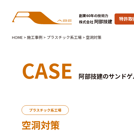
創業60年の技術力
特許取
阿部技建
株式会社
HOME
>
施工事例
>
プラスチック系工場
>
空洞対策
CASE
阿部技建のサンドゲ
プラスチック系工場
空洞対策