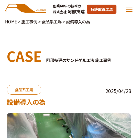
創業60年の技術力
特許取得工法
阿部技建
株式会社
HOME
>
施工事例
>
食品系工場
>
設備導入の為
CASE
阿部技建のサンドゲル工法 施工事例
食品系工場
2025/04/28
設備導入の為