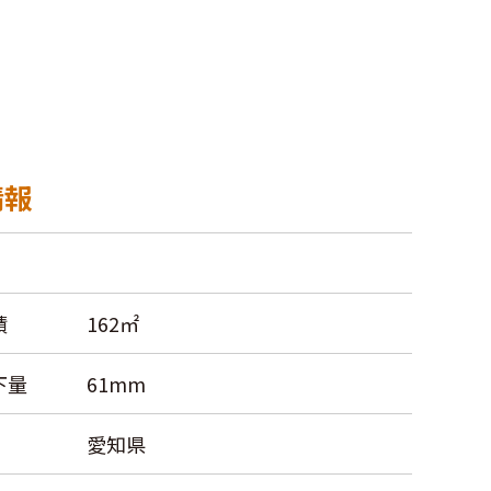
情報
積
162㎡
下量
61mm
愛知県