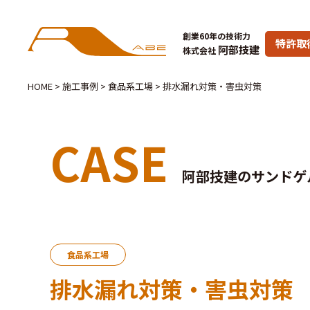
創業60年の技術力
特許取
阿部技建
株式会社
HOME
>
施工事例
>
食品系工場
>
排水漏れ対策・害虫対策
CASE
阿部技建のサンドゲ
食品系工場
排水漏れ対策・害虫対策