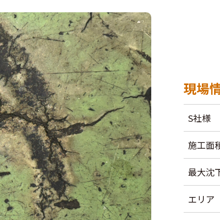
現場
S社様
施工面
最大沈
エリア