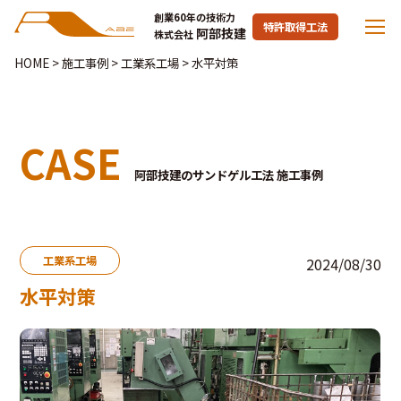
創業60年の技術力
特許取得工法
阿部技建
株式会社
HOME
>
施工事例
>
工業系工場
>
水平対策
CASE
阿部技建のサンドゲル工法 施工事例
工業系工場
2024/08/30
水平対策