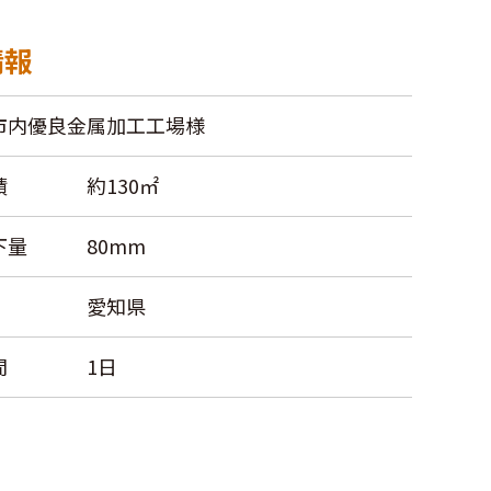
情報
市内優良金属加工工場様
積
約130㎡
下量
80mm
愛知県
間
1日