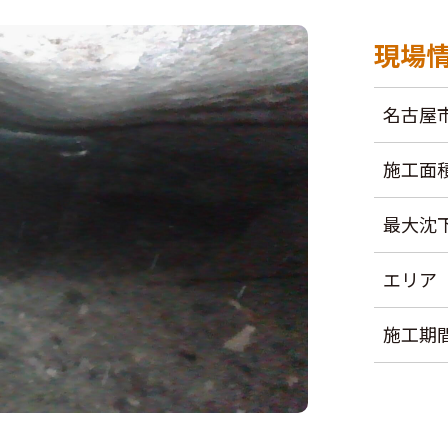
現場
名古屋
施工面
最大沈
エリア
施工期