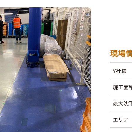
現場
Y社様
施工面
最大沈
エリア