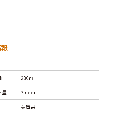
情報
積
200㎡
下量
25mm
兵庫県