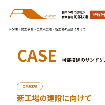
創業60年の技術力
特許取
阿部技建
株式会社
HOME
>
施工事例
>
工業系工場
>
新工場の建設に向けて
CASE
阿部技建のサンドゲ
工業系工場
新工場の建設に向けて