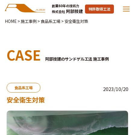
創業60年の技術力
特許取得工法
阿部技建
株式会社
HOME
>
施工事例
>
食品系工場
>
安全衛生対策
CASE
阿部技建のサンドゲル工法 施工事例
食品系工場
2023/10/20
安全衛生対策