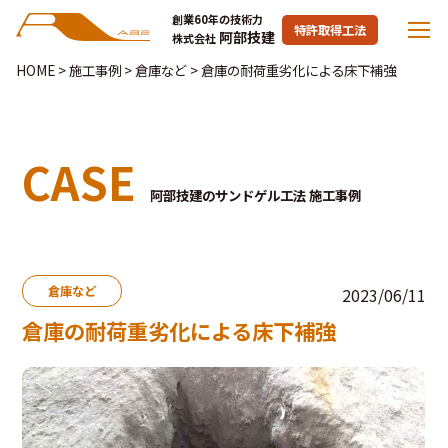
創業60年の技術力
特許取得工法
阿部技建
株式会社
HOME
>
施工事例
>
倉庫など
>
倉庫の耐荷重劣化による床下補強
CASE
阿部技建のサンドゲル工法 施工事例
倉庫など
2023/06/11
倉庫の耐荷重劣化による床下補強