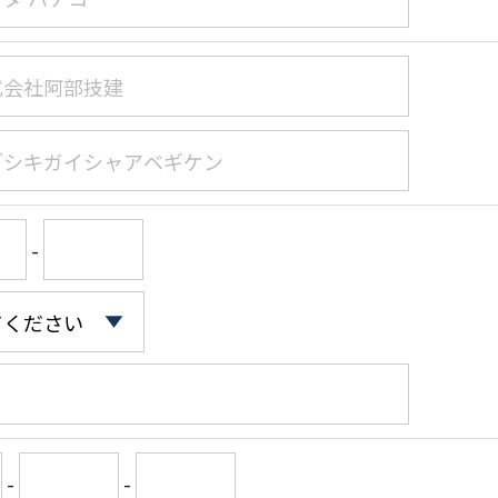
-
-
-