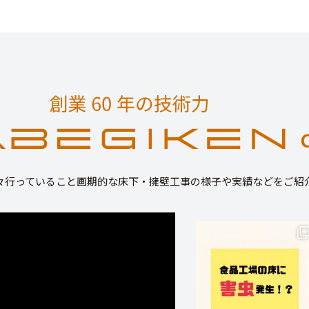
々行っていること画期的な床下・擁壁工事の様子や実績などをご紹