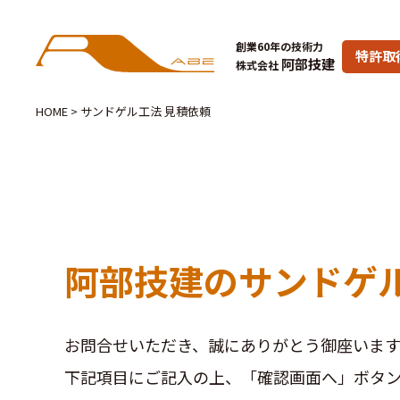
創業60年の技術力
特許取
阿部技建
株式会社
HOME
>
サンドゲル工法 見積依頼
阿部技建のサンドゲ
お問合せいただき、誠にありがとう御座います
下記項目にご記入の上、「確認画面へ」ボタ